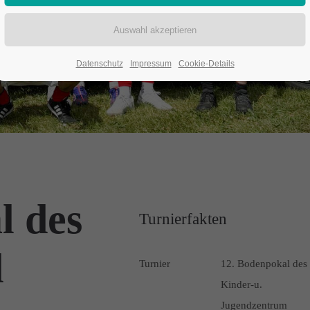
Datenschutz
Impressum
Cookie-Details
l des
Turnierfakten
l
Turnier
12. Bodenpokal des
Kinder-u.
Jugendzentrum