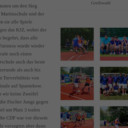
Greifswald
inuten um den Sieg
 Martinschule und der
 sie alle Spiele
egen das KJZ, wobei der
 begehrt, dass alle
Fairness wurde wieder
rafe noch einen
rschule auch das beste
orrunde als auch bis
m Torverhältnis von
finale auf Spantekow.
 wir keine Zweifel
die Fischer Jungs gegen
el um Platz 3 trafen
Die CDF war vor diesem
ale versagten aber dann