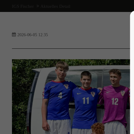
IGS Fischer
Aktuelles Detail
Login
Support
Lorem ipsum dolor sit a
Benutzername
2026-06-05 12:35
24h
Passwort
/ 36
Anmelden
We offer support for our
Register
|
Lost your password?
customers
Mon - Fri 8:00am - 5:
(GMT +1)