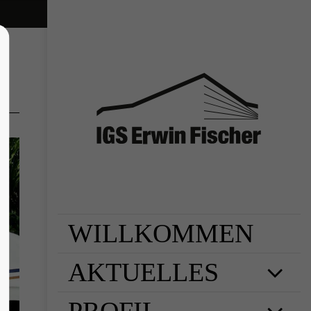
lor sit amet,
piscing elit.
 ligula eget
assa. Cum sociis
s et magnis dis
s, nascetur
Donec quam felis,
WILLKOMMEN
AKTUELLES