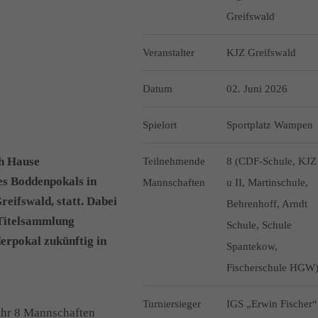
Greifswald
Veranstalter
KJZ Greifswald
Datum
02. Juni 2026
Spielort
Sportplatz Wampen
ch Hause
Teilnehmende
8 (CDF-Schule, KJZ
es Boddenpokals in
Mannschaften
u II, Martinschule,
eifswald, statt. Dabei
Behrenhoff, Arndt
 Titelsammlung
Schule, Schule
derpokal zukünftig in
Spantekow,
Fischerschule HGW
Turniersieger
IGS „Erwin Fischer“
ahr 8 Mannschaften