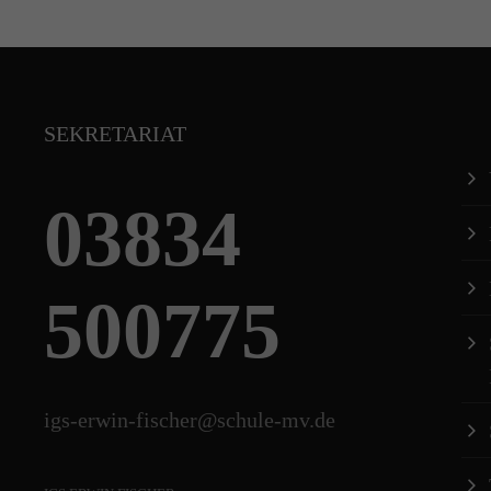
SEKRETARIAT
03834
500775
igs-erwin-fischer@schule-mv.de