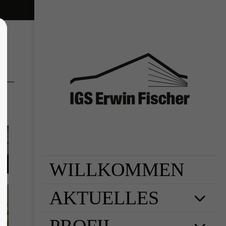
lor sit amet,
piscing elit.
 ligula eget
assa. Cum sociis
s et magnis dis
s, nascetur
Donec quam felis,
WILLKOMMEN
AKTUELLES