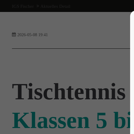
IGS Fischer
Aktuelles Detail
Login
Support
Lorem ipsum dolor sit a
Benutzername
2026-05-08 19:41
24h
Passwort
/ 36
Tischtennis
Anmelden
We offer support for our
Register
|
Lost your password?
customers
Klassen 5 bi
Mon - Fri 8:00am - 5:
(GMT +1)