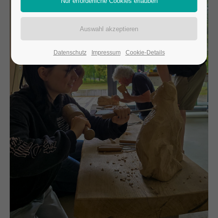
24h
/ 365days
Datenschutz
Impressum
Cookie-Details
We offer support for our customers
Mon - Fri 8:00am - 5:00pm
(GMT +1)
Get in touch
Cybersteel Inc.
376-293 City Road, Suite 600
San Francisco, CA 94102
Have any questions?
+44 1234 567 890