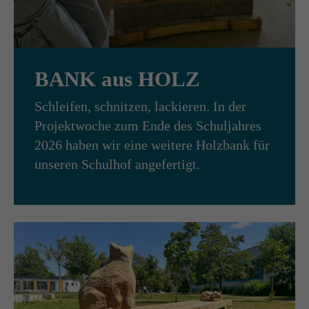
Drop us a line
info@yourdomain.com
BANK aus HOLZ
About us
Schleifen, schnitzen, lackieren. In der
Lorem ipsum dolor sit amet, consectetuer adipiscing
Projektwoche zum Ende des Schuljahres
elit.
2026 haben wir eine weitere Holzbank für
unseren Schulhof angefertigt.
Aenean commodo ligula eget dolor. Aenean massa.
Cum sociis natoque penatibus et magnis dis parturient
montes, nascetur ridiculus mus. Donec quam felis,
ultricies nec.