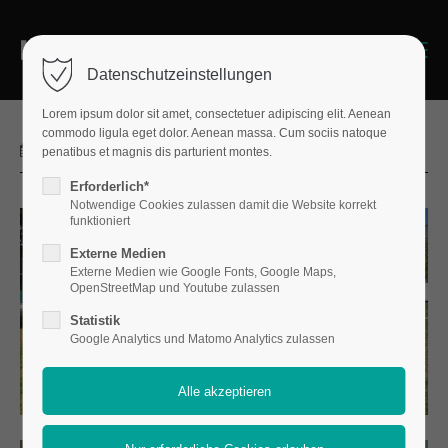
Login
Menu
Datenschutzeinstellungen
Benutzername
Lorem ipsum dolor sit amet, consectetuer adipiscing elit. Aenean
commodo ligula eget dolor. Aenean massa. Cum sociis natoque
2026-07-08 09:59
penatibus et magnis dis parturient montes.
Erforderlich*
Passwort
Notwendige Cookies zulassen damit die Website korrekt
funktioniert
Externe Medien
Externe Medien wie Google Fonts, Google Maps,
OpenStreetMap und Youtube zulassen
Anmelden
Statistik
Register
Google Analytics und Matomo Analytics zulassen
|
Lost your password?
Support
Lorem ipsum dolor sit amet: