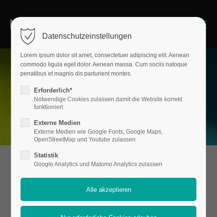
Menu
Datenschutzeinstellungen
Lorem ipsum dolor sit amet, consectetuer adipiscing elit. Aenean
commodo ligula eget dolor. Aenean massa. Cum sociis natoque
Praxisorientiere
penatibus et magnis dis parturient montes.
Erforderlich*
Berufsreife
Notwendige Cookies zulassen damit die Website korrekt
funktioniert
AN DER IGS ERWIN FISCHER
Externe Medien
Externe Medien wie Google Fonts, Google Maps,
OpenStreetMap und Youtube zulassen
Statistik
Google Analytics und Matomo Analytics zulassen