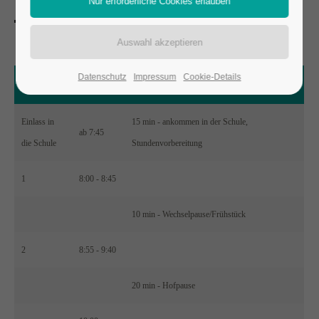
Datenschutz
Impressum
Cookie-Details
Stunde
von - bis
Pause
Einlass in
15 min - ankommen in der Schule,
ab 7:45
die Schule
Stundenvorbereitung
1
8:00 - 8:45
10 min - Wechselpause/Frühstück
2
8:55 - 9:40
20 min - Hofpause