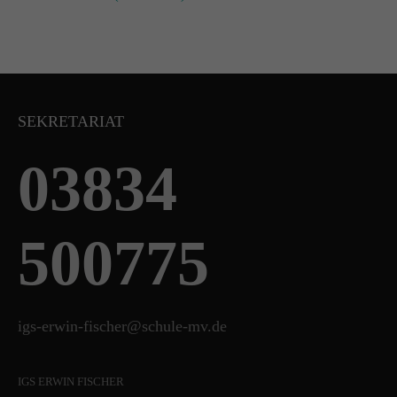
SEKRETARIAT
03834
500775
igs-erwin-fischer@schule-mv.de
IGS ERWIN FISCHER