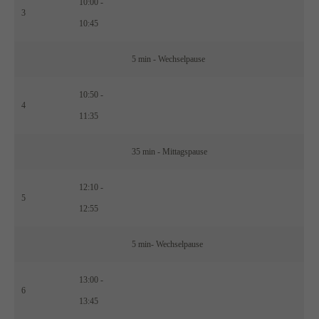
10:00 -
3
10:45
5 min - Wechselpause
10:50 -
4
11:35
35 min - Mittagspause
12:10 -
5
12:55
5 min- Wechselpause
13:00 -
6
13:45