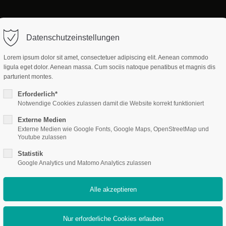
Datenschutzeinstellungen
Lorem ipsum dolor sit amet, consectetuer adipiscing elit. Aenean commodo
ligula eget dolor. Aenean massa. Cum sociis natoque penatibus et magnis dis
Infographics
parturient montes.
chart
Erforderlich*
Notwendige Cookies zulassen damit die Website korrekt funktioniert
Externe Medien
Externe Medien wie Google Fonts, Google Maps, OpenStreetMap und
Youtube zulassen
Statistik
Google Analytics und Matomo Analytics zulassen