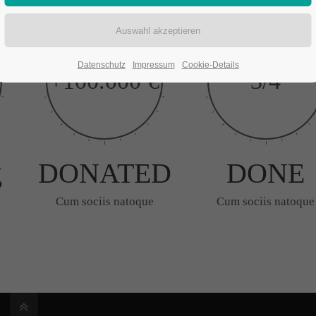
Datenschutz
Impressum
Cookie-Details
+100.000 €
3/4
g
DONATED
DONE
Cum sociis natoque
Cum sociis natoque