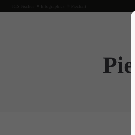
IGS Fischer
Infographics
Piechart
Pie