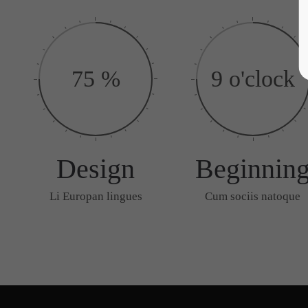
75 %
9 o'clock
Design
Beginnin
Li Europan lingues
Cum sociis natoque