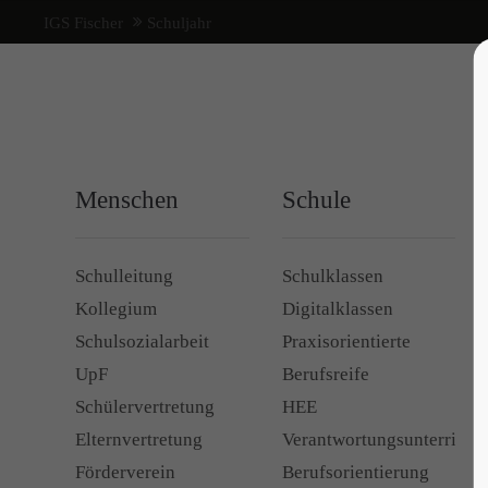
IGS Fischer
Schuljahr
Menschen
Schule
Schulleitung
Schulklassen
Kollegium
Digitalklassen
Schulsozialarbeit
Praxisorientierte
UpF
Berufsreife
Schülervertretung
HEE
Elternvertretung
Verantwortungsunterricht
Förderverein
Berufsorientierung