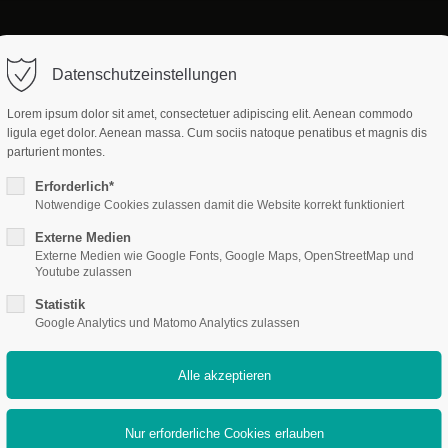
Datenschutzeinstellungen
Lorem ipsum dolor sit amet, consectetuer adipiscing elit. Aenean commodo
ligula eget dolor. Aenean massa. Cum sociis natoque penatibus et magnis dis
parturient montes.
Service
Erforderlich*
Downloads
Notwendige Cookies zulassen damit die Website korrekt funktioniert
Elternbriefe, Hinweise und
Externe Medien
Formulare zu Download
Anmeldung
Externe Medien wie Google Fonts, Google Maps, OpenStreetMap und
Youtube zulassen
Termine
Statistik
Kontakt
Formulare
Google Analytics und Matomo Analytics zulassen
Mittagessen
So erreichen Sie die
Schulleitung, das Sekretariat
Schulbücher
und unsere Kollegen
fuxNoten
Bewertung