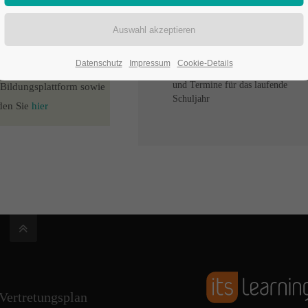
Schülerbeförderung
Termine und
Veranstaltungen
eine Übersicht über die
Datenschutz
Impressum
Cookie-Details
kommenden Veranstaltungen
und Termine für das laufende
 Bildungsplattform sowie
Schuljahr
den Sie
hier
Vertretungsplan