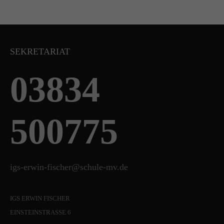
SEKRETARIAT
03834
500775
igs-erwin-fischer@schule-mv.de
IGS ERWIN FISCHER
EINSTEINSTRASSE 6